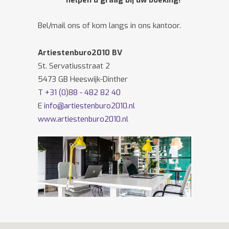
helpen u graag bij uw boeking!
Bel/mail ons of kom langs in ons kantoor.
Artiestenburo2010 BV
St. Servatiusstraat 2
5473 GB Heeswijk-Dinther
T
+31 (0)88 - 482 82 40
E
info@artiestenburo2010.nl
www.artiestenburo2010.nl
Volg ons ook op
Facebook
en
Twitter