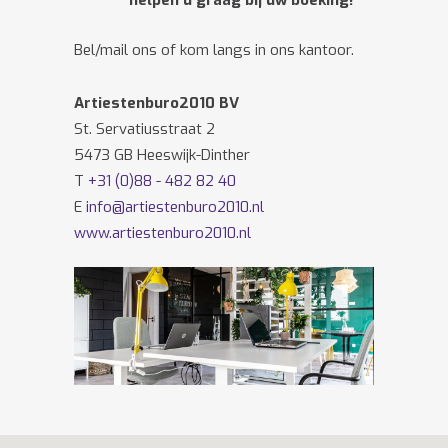
helpen u graag bij uw boeking!
Bel/mail ons of kom langs in ons kantoor.
Artiestenburo2010 BV
St. Servatiusstraat 2
5473 GB Heeswijk-Dinther
T
+31 (0)88 - 482 82 40
E
info@artiestenburo2010.nl
www.artiestenburo2010.nl
Volg ons ook op
Facebook
en
Twitter