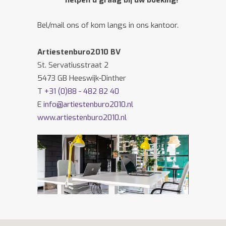
helpen u graag bij uw boeking!
Bel/mail ons of kom langs in ons kantoor.
Artiestenburo2010 BV
St. Servatiusstraat 2
5473 GB Heeswijk-Dinther
T
+31 (0)88 - 482 82 40
E
info@artiestenburo2010.nl
www.artiestenburo2010.nl
Volg ons ook op
Facebook
en
Twitter