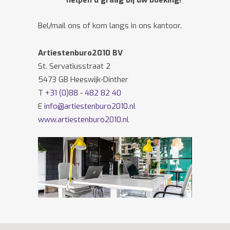
helpen u graag bij uw boeking!
Bel/mail ons of kom langs in ons kantoor.
Artiestenburo2010 BV
St. Servatiusstraat 2
5473 GB Heeswijk-Dinther
T
+31 (0)88 - 482 82 40
E
info@artiestenburo2010.nl
www.artiestenburo2010.nl
Volg ons ook op
Facebook
en
Twitter