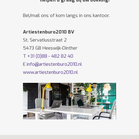
helpen u graag bij uw boeking!
Bel/mail ons of kom langs in ons kantoor.
Artiestenburo2010 BV
St. Servatiusstraat 2
5473 GB Heeswijk-Dinther
T
+31 (0)88 - 482 82 40
E
info@artiestenburo2010.nl
www.artiestenburo2010.nl
Volg ons ook op
Facebook
en
Twitter