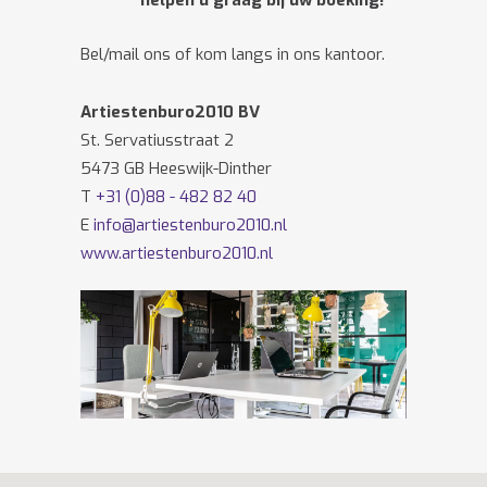
helpen u graag bij uw boeking!
Bel/mail ons of kom langs in ons kantoor.
Artiestenburo2010 BV
St. Servatiusstraat 2
5473 GB Heeswijk-Dinther
T
+31 (0)88 - 482 82 40
E
info@artiestenburo2010.nl
www.artiestenburo2010.nl
Volg ons ook op
Facebook
en
Twitter