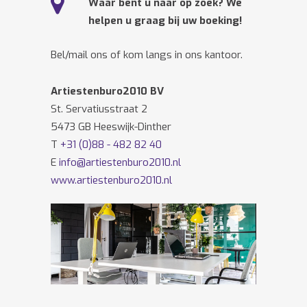
Waar bent u naar op zoek? We
helpen u graag bij uw boeking!
Bel/mail ons of kom langs in ons kantoor.
Artiestenburo2010 BV
St. Servatiusstraat 2
5473 GB Heeswijk-Dinther
T
+31 (0)88 - 482 82 40
E
info@artiestenburo2010.nl
www.artiestenburo2010.nl
Volg ons ook op
Facebook
en
Twitter