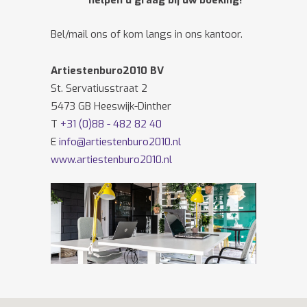
helpen u graag bij uw boeking!
Bel/mail ons of kom langs in ons kantoor.
Artiestenburo2010 BV
St. Servatiusstraat 2
5473 GB Heeswijk-Dinther
T
+31 (0)88 - 482 82 40
E
info@artiestenburo2010.nl
www.artiestenburo2010.nl
Volg ons ook op
Facebook
en
Twitter