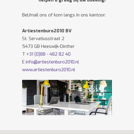
helpen u graag bij uw boeking!
Bel/mail ons of kom langs in ons kantoor.
Artiestenburo2010 BV
St. Servatiusstraat 2
5473 GB Heeswijk-Dinther
T
+31 (0)88 - 482 82 40
E
info@artiestenburo2010.nl
www.artiestenburo2010.nl
Volg ons ook op
Facebook
en
Twitter