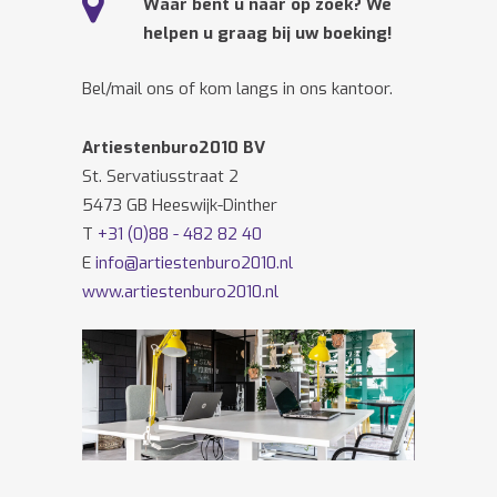
Waar bent u naar op zoek? We
helpen u graag bij uw boeking!
Bel/mail ons of kom langs in ons kantoor.
Artiestenburo2010 BV
St. Servatiusstraat 2
5473 GB Heeswijk-Dinther
T
+31 (0)88 - 482 82 40
E
info@artiestenburo2010.nl
www.artiestenburo2010.nl
Volg ons ook op
Facebook
en
Twitter