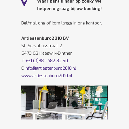
Waar bent u naar op zoek? We
helpen u graag bij uw boeking!
Bel/mail ons of kom langs in ons kantoor.
Artiestenburo2010 BV
St. Servatiusstraat 2
5473 GB Heeswijk-Dinther
T
+31 (0)88 - 482 82 40
E
info@artiestenburo2010.nl
www.artiestenburo2010.nl
Volg ons ook op
Facebook
en
Twitter