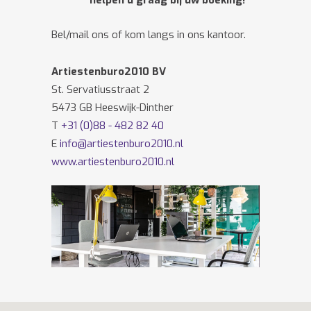
helpen u graag bij uw boeking!
Bel/mail ons of kom langs in ons kantoor.
Artiestenburo2010 BV
St. Servatiusstraat 2
5473 GB Heeswijk-Dinther
T
+31 (0)88 - 482 82 40
E
info@artiestenburo2010.nl
www.artiestenburo2010.nl
Volg ons ook op
Facebook
en
Twitter