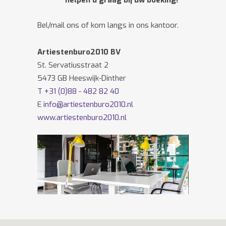
helpen u graag bij uw boeking!
Bel/mail ons of kom langs in ons kantoor.
Artiestenburo2010 BV
St. Servatiusstraat 2
5473 GB Heeswijk-Dinther
T
+31 (0)88 - 482 82 40
E
info@artiestenburo2010.nl
www.artiestenburo2010.nl
Volg ons ook op
Facebook
en
Twitter