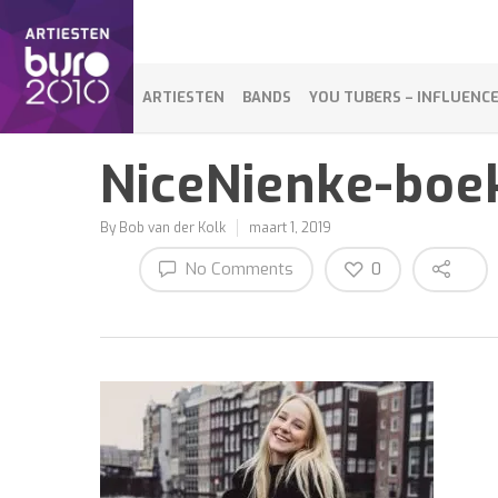
ARTIESTEN
BANDS
YOU TUBERS – INFLUENC
NiceNienke-boe
By
Bob van der Kolk
maart 1, 2019
No Comments
0