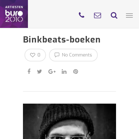
Binkbeats-boeken
0
No Comments