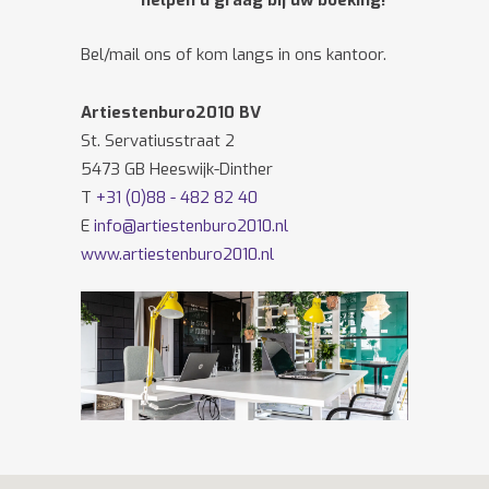
helpen u graag bij uw boeking!
Bel/mail ons of kom langs in ons kantoor.
Artiestenburo2010 BV
St. Servatiusstraat 2
5473 GB Heeswijk-Dinther
T
+31 (0)88 - 482 82 40
E
info@artiestenburo2010.nl
www.artiestenburo2010.nl
Volg ons ook op
Facebook
en
Twitter