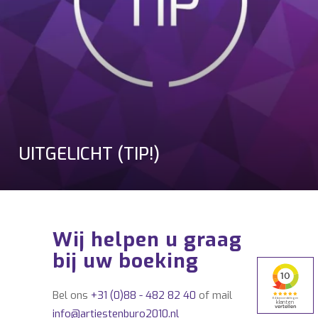
UITGELICHT (TIP!)
Wij helpen u graag
bij uw boeking
Bel ons
+31 (0)88 - 482 82 40
of mail
info@artiestenburo2010.nl